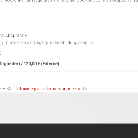
ach Absprache
ning im Rahmen der Segelgrundausbildung möglich
0
itglieder) / 120,00 € (Externe)
e E-Mail:
info@segelakademie-wannsee.berlin