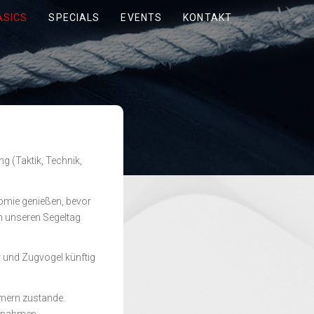
ASICS
SPECIALS
EVENTS
KONTAKT
g (Taktik, Technik,
omie genießen, bevor
 unseren Segeltag
r und Zugvogel künftig
hmern zustande.
zunahmen.