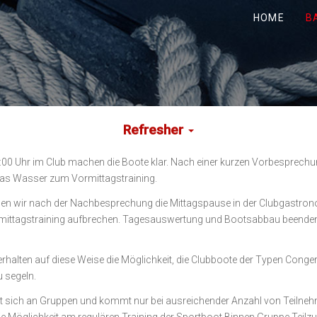
HOME
B
Refresher
:00 Uhr im Club machen die Boote klar. Nach einer kurzen Vorbesprechun
das Wasser zum Vormittagstraining.
en wir nach der Nachbesprechung die Mittagspause in der Clubgastron
mittagstraining aufbrechen. Tagesauswertung und Bootsabbau beenden
rhalten auf diese Weise die Möglichkeit, die Clubboote der Typen Conge
u segeln.
et sich an Gruppen und kommt nur bei ausreichender Anzahl von Teilne
ie Möglichkeit am regulären Training der Sportboot Binnen Gruppe Teil